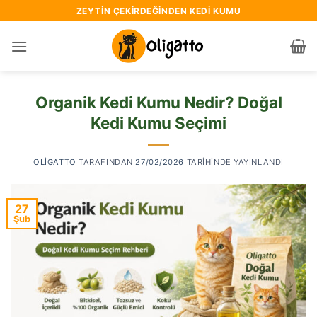
İçeriğe
ZEYTIN ÇEKIRDEĞINDEN KEDI KUMU
atla
Organik Kedi Kumu Nedir? Doğal
Kedi Kumu Seçimi
OLIGATTO
TARAFINDAN
27/02/2026
TARIHINDE YAYINLANDI
27
Şub