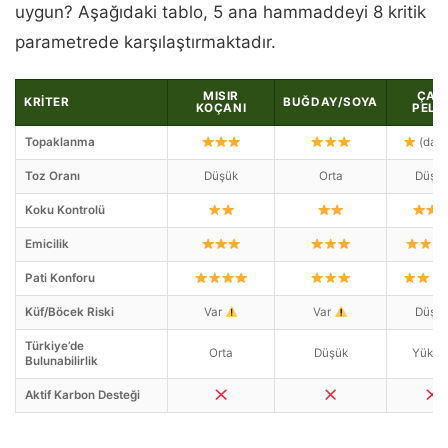
uygun? Aşağıdaki tablo, 5 ana hammaddeyi 8 kritik
parametrede karşılaştırmaktadır.
MISIR
ÇAM
KRITER
BUĞDAY/SOYA
KOÇANI
PELE
Topaklanma
(dağıl
Toz Oranı
Düşük
Orta
Düşü
Koku Kontrolü
Emicilik
Pati Konforu
(se
Küf/Böcek Riski
Var
Var
Düşü
Türkiye’de
Orta
Düşük
Yükse
Bulunabilirlik
Aktif Karbon Desteği