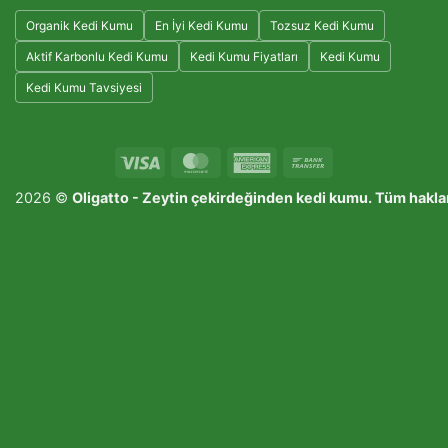
Organik Kedi Kumu
En İyi Kedi Kumu
Tozsuz Kedi Kumu
Aktif Karbonlu Kedi Kumu
Kedi Kumu Fiyatları
Kedi Kumu
Kedi Kumu Tavsiyesi
Visa
MasterCard
American
Bank
Express
Transfer
2026 ©
Oligatto -
Zeytin çekirdeğinden kedi kumu
. Tüm haklar