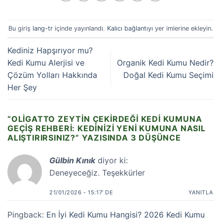
Bu giriş
lang-tr
içinde yayınlandı.
Kalıcı bağlantıyı
yer imlerine ekleyin.
Kediniz Hapşırıyor mu?
Kedi Kumu Alerjisi ve
Organik Kedi Kumu Nedir?
Çözüm Yolları Hakkında
Doğal Kedi Kumu Seçimi
Her Şey
“
OLIGATTO ZEYTIN ÇEKIRDEĞI KEDI KUMUNA
GEÇIŞ REHBERI: KEDINIZI YENI KUMUNA NASIL
ALIŞTIRIRSINIZ?
” YAZISINDA 3 DÜŞÜNCE
Gülbin Kınık
diyor ki:
Deneyeceğiz. Teşekkürler
21/01/2026 - 15:17’ DE
YANITLA
Pingback:
En İyi Kedi Kumu Hangisi? 2026 Kedi Kumu