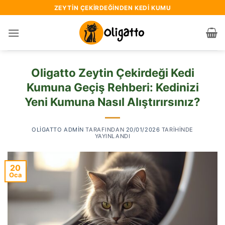
İçeriğe
ZEYTIN ÇEKIRDEĞINDEN KEDI KUMU
atla
Oligatto Zeytin Çekirdeği Kedi
Kumuna Geçiş Rehberi: Kedinizi
Yeni Kumuna Nasıl Alıştırırsınız?
OLIGATTO ADMIN
TARAFINDAN
20/01/2026
TARIHINDE
YAYINLANDI
20
Oca