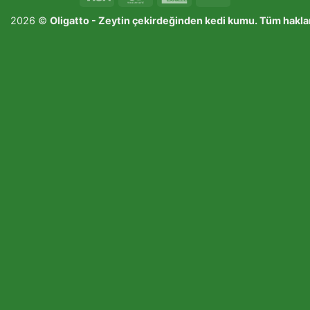
Express
Transfer
2026 ©
Oligatto -
Zeytin çekirdeğinden kedi kumu
. Tüm haklar