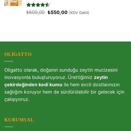
Orijinal
Şu
5
₺
600,00
₺
550,00
(KDV Dahil)
üzerinden
fiyat:
andaki
4.5
oy
₺600,00.
fiyat:
aldı
₺550,00.
OLIGATTO
Oligatto olarak, doğanın sunduğu zeytin mucizesini
inovasyonla buluşturuyoruz. Ürettiğimiz
zeytin
çekirdeğinden kedi kumu
ile hem evcil dostlarınızın
sağlığını koruyor hem de sürdürülebilir bir gelecek için
çalışıyoruz.
KURUMSAL