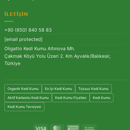
İLETIŞIM
+90 (850) 840 58 83
[email protected]
Oligatto Kedi Kumu Altınova Mh.
Çakmak Köyü Yolu Üzeri 2. Km Ayvalık/Balıkesir,
Türkiye
Organik Kedi Kumu
En İyi Kedi Kumu
Tozsuz Kedi Kumu
Aktif Karbonlu Kedi Kumu
Kedi Kumu Fiyatları
Kedi Kumu
Kedi Kumu Tavsiyesi
Visa
MasterCard
American
Bank