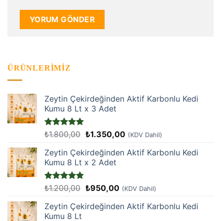
ÜRÜNLERIMIZ
Zeytin Çekirdeğinden Aktif Karbonlu Kedi
Kumu 8 Lt x 3 Adet
Orijinal
Şu
5 üzerinden
₺
1.800,00
₺
1.350,00
(KDV Dahil)
5
oy aldı
fiyat:
andaki
Zeytin Çekirdeğinden Aktif Karbonlu Kedi
₺1.800,00.
fiyat:
Kumu 8 Lt x 2 Adet
₺1.350,00.
Orijinal
Şu
5 üzerinden
₺
1.200,00
₺
950,00
(KDV Dahil)
4.9
oy aldı
fiyat:
andaki
Zeytin Çekirdeğinden Aktif Karbonlu Kedi
₺1.200,00.
fiyat:
Kumu 8 Lt
₺950,00.