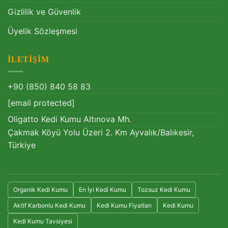
Gizlilik ve Güvenlik
Üyelik Sözleşmesi
İLETIŞIM
+90 (850) 840 58 83
[email protected]
Oligatto Kedi Kumu Altınova Mh.
Çakmak Köyü Yolu Üzeri 2. Km Ayvalık/Balıkesir,
Türkiye
Organik Kedi Kumu
En İyi Kedi Kumu
Tozsuz Kedi Kumu
Aktif Karbonlu Kedi Kumu
Kedi Kumu Fiyatları
Kedi Kumu
Kedi Kumu Tavsiyesi