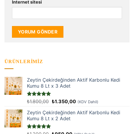
İnternet sitesi
ÜRÜNLERIMIZ
Zeytin Çekirdeğinden Aktif Karbonlu Kedi
Kumu 8 Lt x 3 Adet
Orijinal
Şu
5 üzerinden
₺
1.800,00
₺
1.350,00
(KDV Dahil)
5
oy aldı
fiyat:
andaki
Zeytin Çekirdeğinden Aktif Karbonlu Kedi
₺1.800,00.
fiyat:
Kumu 8 Lt x 2 Adet
₺1.350,00.
Orijinal
Şu
5 üzerinden