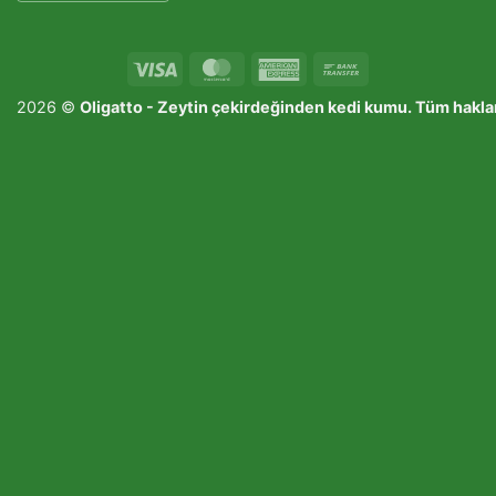
Visa
MasterCard
American
Bank
Express
Transfer
2026 ©
Oligatto -
Zeytin çekirdeğinden kedi kumu
. Tüm haklar