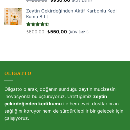
₺
1.200,00
₺
950,00
(KDV Dahil)
4.9
oy aldı
fiyat:
andaki
Zeytin Çekirdeğinden Aktif Karbonlu Kedi
₺1.200,00.
fiyat:
Kumu 8 Lt
₺950,00.
Orijinal
Şu
5
₺
600,00
₺
550,00
(KDV Dahil)
üzerinden
fiyat:
andaki
4.5
oy
₺600,00.
fiyat:
aldı
₺550,00.
OLIGATTO
Oligatto olarak, doğanın sunduğu zeytin mucizesini
inovasyonla buluşturuyoruz. Ürettiğimiz
zeytin
çekirdeğinden kedi kumu
ile hem evcil dostlarınızın
sağlığını koruyor hem de sürdürülebilir bir gelecek için
çalışıyoruz.