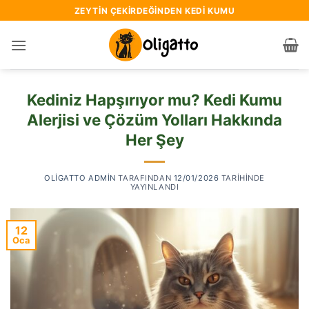
İçeriğe
ZEYTIN ÇEKIRDEĞINDEN KEDI KUMU
atla
Kediniz Hapşırıyor mu? Kedi Kumu
Alerjisi ve Çözüm Yolları Hakkında
Her Şey
OLIGATTO ADMIN
TARAFINDAN
12/01/2026
TARIHINDE
YAYINLANDI
12
Oca