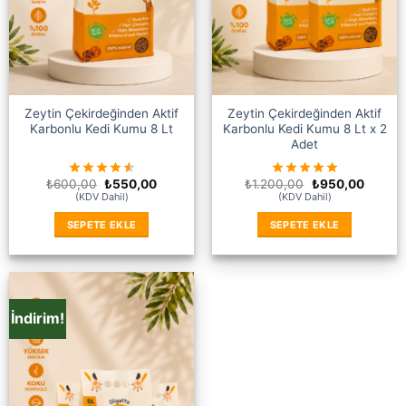
Zeytin Çekirdeğinden Aktif
Zeytin Çekirdeğinden Aktif
Karbonlu Kedi Kumu 8 Lt
Karbonlu Kedi Kumu 8 Lt x 2
Adet
Orijinal
Şu
Orijinal
Şu
₺
600,00
₺
550,00
₺
1.200,00
₺
950,00
fiyat:
andaki
fiyat:
andaki
(KDV Dahil)
(KDV Dahil)
₺600,00.
fiyat:
₺1.200,00.
fiyat:
₺550,00.
₺950,0
SEPETE EKLE
SEPETE EKLE
İndirim!