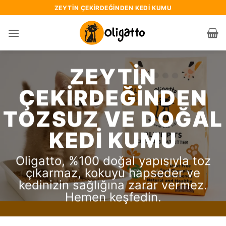
İçeriğe
ZEYTIN ÇEKIRDEĞINDEN KEDI KUMU
atla
ZEYTIN
ÇEKIRDEĞINDEN
TOZSUZ VE DOĞAL
KEDI KUMU
Oligatto, %100 doğal yapısıyla toz
çıkarmaz, kokuyu hapseder ve
kedinizin sağlığına zarar vermez.
Hemen keşfedin.