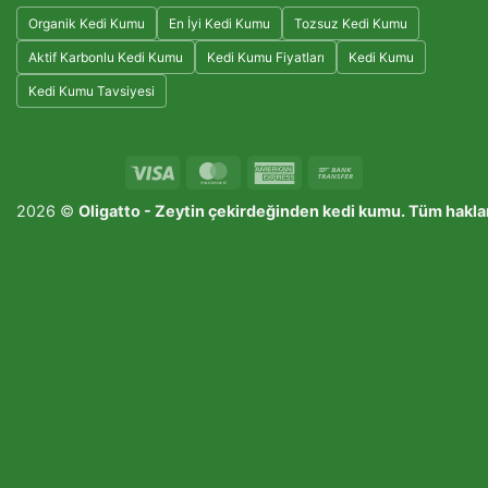
Organik Kedi Kumu
En İyi Kedi Kumu
Tozsuz Kedi Kumu
Aktif Karbonlu Kedi Kumu
Kedi Kumu Fiyatları
Kedi Kumu
Kedi Kumu Tavsiyesi
Visa
MasterCard
American
Bank
Express
Transfer
2026 ©
Oligatto -
Zeytin çekirdeğinden kedi kumu
. Tüm haklar